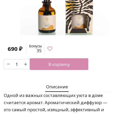
Бонусы
690
₽
35
Количество
В корзину
товара
Ароматический
диффузор
Очарование
Описание
востока
Одной из важных составляющих уюта в доме
считается аромат. Ароматический диффузор —
это самый простой, изящный, эффективный и