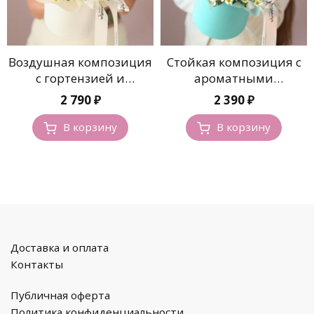
Воздушная композиция
Стойкая композиция с
с гортензией и
ароматными
ромашками
ромашками
2 790
₽
2 390
₽
В корзину
В корзину
Доставка и оплата
Контакты
Публичная оферта
Политика конфиденциальности