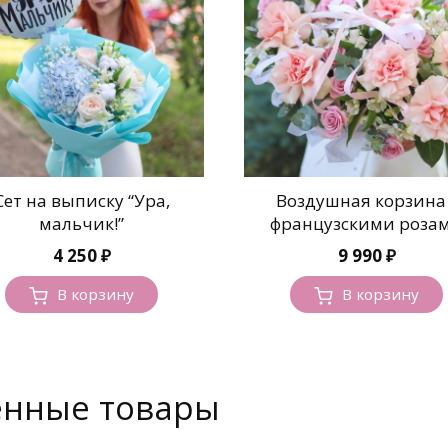
Сет на выписку “Ура,
Воздушная корзина 
мальчик!”
французскими роза
4 250
₽
9 990
₽
В корзину
В корзину
енные товары