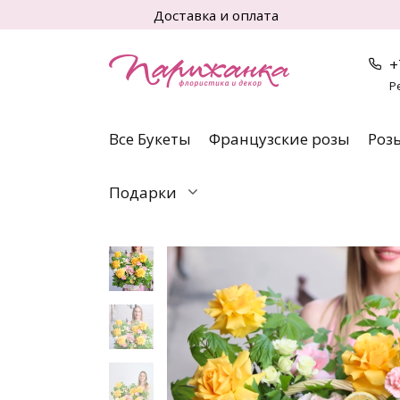
Перейти
Доставка и оплата
к
содержанию
+
Р
Все Букеты
Французские розы
Роз
Подарки