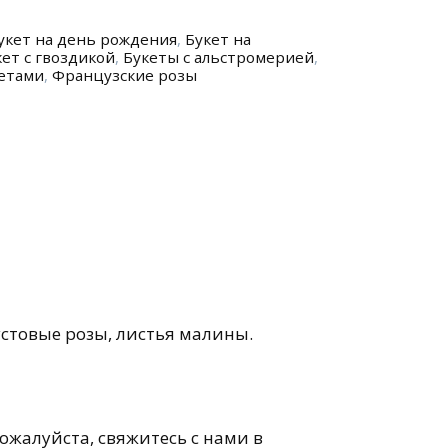
укет на день рождения
,
Букет на
кет с гвоздикой
,
Букеты с альстромерией
,
етами
,
Французские розы
устовые розы, листья малины.
пожалуйста, свяжитесь с нами в