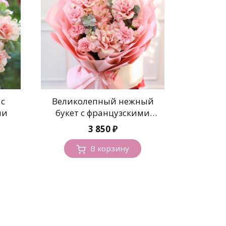
с
Великолепный нежный
ми
букет с французскими
розами
3 850
₽
В корзину