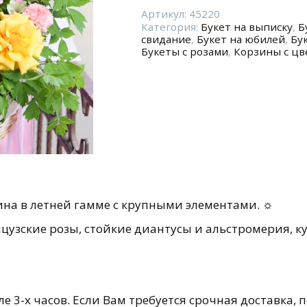
Корзина
цветов
Артикул:
45220
Категория:
Букет на выписку
,
Б
"Сицилийский
свидание
,
Букет на юбилей
,
Бу
завтрак"
Букеты с розами
,
Корзины с цв
ина в летней гамме с крупными элементами. ☼
цузские розы, стойкие диантусы и альстромерия, к
е 3-х часов. Если Вам требуется срочная доставка, 