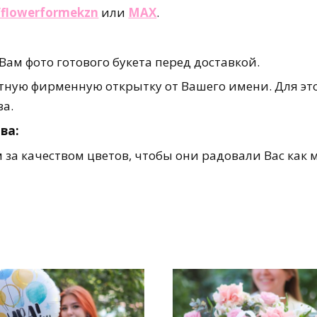
e/flowerformekzn
или
MAX
.
ам фото готового букета перед доставкой.
ную фирменную открытку от Вашего имени. Для это
за.
ва:
за качеством цветов, чтобы они радовали Вас как 