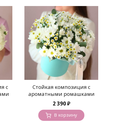
я с
Стойкая композиция с
ами
ароматными ромашками
2 390
₽
В корзину