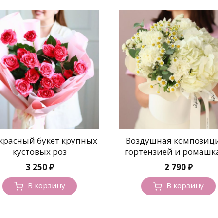
красный букет крупных
Воздушная композици
кустовых роз
гортензией и ромашк
3 250
₽
2 790
₽
В корзину
В корзину