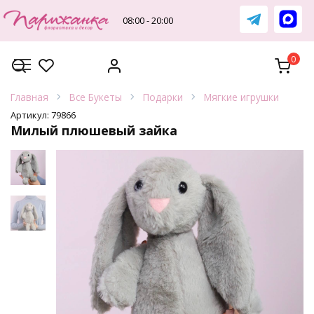
Перейти
к
08:00 - 20:00
содержанию
0
Главная
Все Букеты
Подарки
Мягкие игрушки
Артикул:
79866
Милый плюшевый зайка