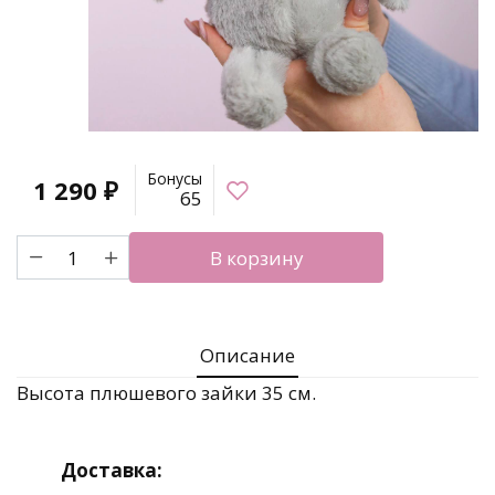
Бонусы
1 290
₽
65
Количество
В корзину
товара
Милый
плюшевый
зайка
Описание
Высота плюшевого зайки 35 см.
Доставка: