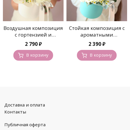
Воздушная композиция
Стойкая композиция с
с гортензией и
ароматными
ромашками
ромашками
2 790
₽
2 390
₽
В корзину
В корзину
Доставка и оплата
Контакты
Публичная оферта