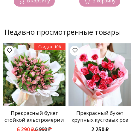
В корзину
В корзину
Недавно просмотренные товары
Скидка -10%
Прекрасный букет
Прекрасный букет
стойкой альстромерии
крупных кустовых роз
Первоначальная
Текущая
6 290
₽
6 990
₽
2 250
₽