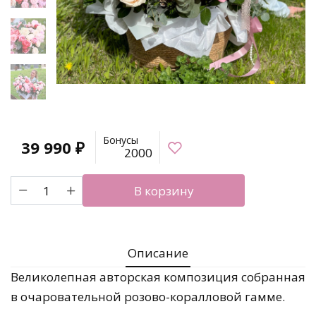
Бонусы
39 990
₽
2000
Количество
В корзину
товара
Роскошная
корзина
"Райский
Описание
сад"
Великолепная авторская композиция собранная
в очаровательной розово-коралловой гамме.