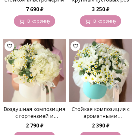
7 690
₽
3 250
₽
В корзину
В корзину
Воздушная композиция
Стойкая композиция с
с гортензией и
ароматными
ромашками
ромашками
2 790
₽
2 390
₽