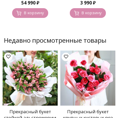
нежности”
54 990
₽
3 990
₽
В корзину
В корзину
Недавно просмотренные товары
Прекрасный букет
Прекрасный букет
стойкой альстромерии
крупных кустовых роз