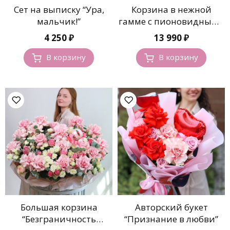
Сет на выписку “Ура,
Корзина в нежной
мальчик!”
гамме с пионовидными
розами
4 250
₽
13 990
₽
В корзину
В корзину
Большая корзина
Авторский букет
“Безграничность
“Признание в любви”