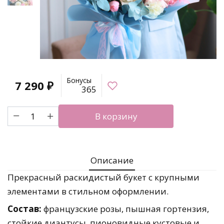
Бонусы
7 290
₽
365
Количество
В корзину
товара
Авторский
букет
"Сказочный
Описание
сон"
Прекрасный раскидистый букет с крупными
элементами в стильном оформлении.
Состав:
французские розы, пышная гортензия,
стойкие диантусы, пионовидные кустовые и