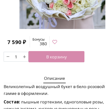
Бонусы
7 590
₽
380
Количество
В корзину
товара
Объемный
букет
с
Описание
пышными
гортензиями
Великолепный воздушный букет в бело-розовой
гамме в оформлении.
Состав:
пышные гортензии, одноголовые розы,
нежная эустома, кустовые пионовидные розы.