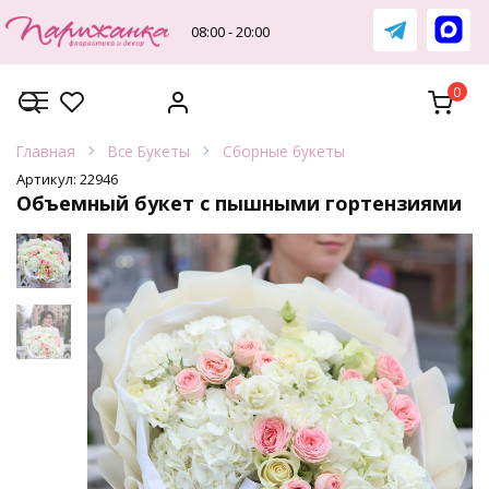
Перейти
к
08:00 - 20:00
содержанию
0
Главная
Все Букеты
Сборные букеты
Артикул:
22946
Объемный букет с пышными гортензиями