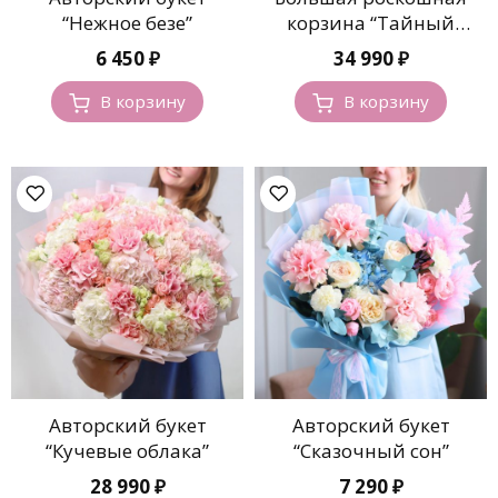
“Нежное безе”
корзина “Тайный
аромат”
6 450
₽
34 990
₽
В корзину
В корзину
Авторский букет
Авторский букет
“Сказочный сон”
“Кучевые облака”
7 290
₽
28 990
₽