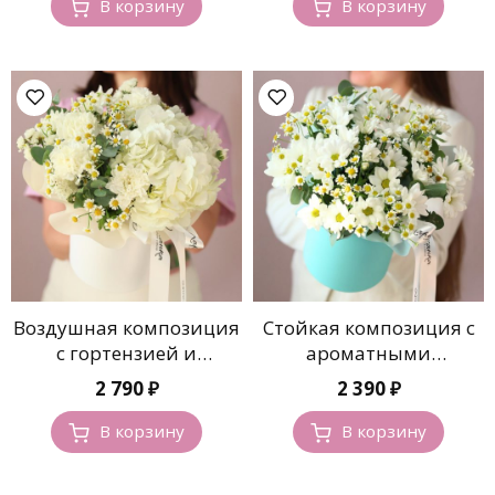
В корзину
В корзину
Воздушная композиция
Стойкая композиция с
с гортензией и
ароматными
ромашками
ромашками
2 790
₽
2 390
₽
В корзину
В корзину