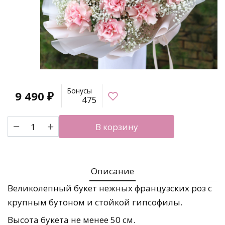
Бонусы
9 490
₽
475
Количество
В корзину
товара
Роскошный
букет
французских
Описание
роз
и
Великолепный букет нежных французских роз с
гипсофилы
крупным бутоном и стойкой гипсофилы.
Высота букета не менее 50 см.