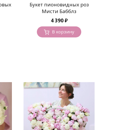
товых
Букет пионовидных роз
Мисти Бабблз
4 390
₽
В корзину