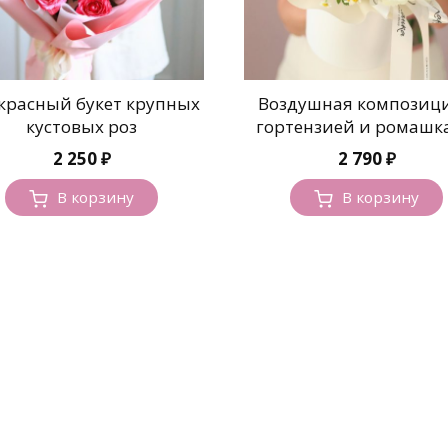
красный букет крупных
Воздушная композици
кустовых роз
гортензией и ромашк
2 250
₽
2 790
₽
В корзину
В корзину