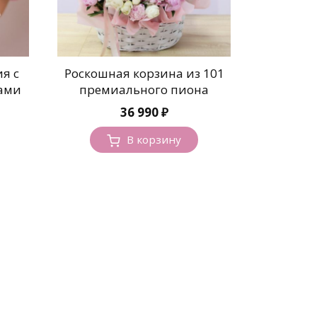
я с
Роскошная корзина из 101
ами
премиального пиона
36 990
₽
В корзину