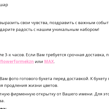
 шар
выразить свои чувства, поздравить с важным собы
одарите радость с нашим уникальным набором!
е 3-х часов. Если Вам требуется срочная доставка, 
e/flowerformekzn
или
MAX
.
ам фото готового букета перед доставкой. К букету
для продления жизни цветов.
ную фирменную открытку от Вашего имени. Для это
за.
ва: