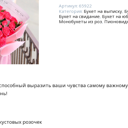
Сет
"Мамочке"
Артикул:
65922
Категория:
Букет на выписку
,
Б
Букет на свидание
,
Букет на ю
Монобукеты из роз
,
Пионовид
способный выразить ваши чувства самому важному 
нь!
кустовых розочек