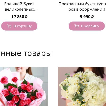
Большой букет
Прекрасный букет кус
великолепных
роз в оформлении
пионовидных роз
17 850
₽
5 990
₽
В корзину
В корзину
енные товары