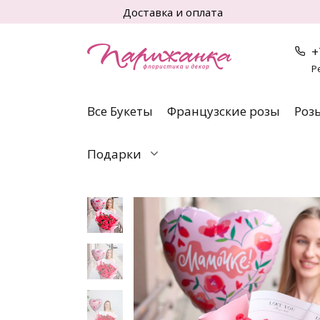
Перейти
Доставка и оплата
к
содержанию
+
Р
Все Букеты
Французские розы
Роз
Подарки