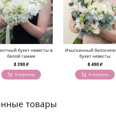
антный букет невесты в
Изысканный белосне
белой гамме
букет невесты
8 390
₽
8 490
₽
В корзину
В корзину
енные товары