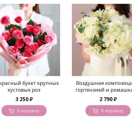
красный букет крупных
Воздушная композици
кустовых роз
гортензией и ромашк
3 250
₽
2 790
₽
В корзину
В корзину