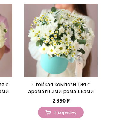
я с
Стойкая композиция с
ами
ароматными ромашками
2 390
₽
В корзину