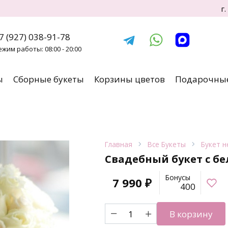
г
7 (927) 038-91-78
ежим работы: 08:00 - 20:00
ы
Сборные букеты
Корзины цветов
Подарочные
Главная
Все Букеты
Букет н
Свадебный букет с б
Бонусы
7 990
₽
400
Количество
В корзину
товара