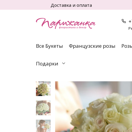
Перейти
Доставка и оплата
к
содержанию
+
Р
Все Букеты
Французские розы
Роз
Подарки