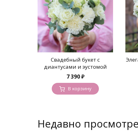
Свадебный букет с
Элег
диантусами и эустомой
7 390
₽
В корзину
Недавно просмотр