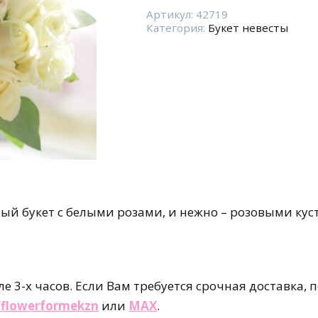
Свадебный
букет
Артикул:
42719
Категория:
Букет невесты
с
белыми
розами
ый букет с белыми розами, и нежно – розовыми ку
е 3-х часов. Если Вам требуется срочная доставка, 
e/flowerformekzn
или
MAX
.