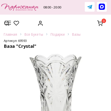
Перейти
к
08:00 - 20:00
содержанию
0
Главная
Все Букеты
Подарки
Вазы
Артикул:
69593
Ваза "Crystal"