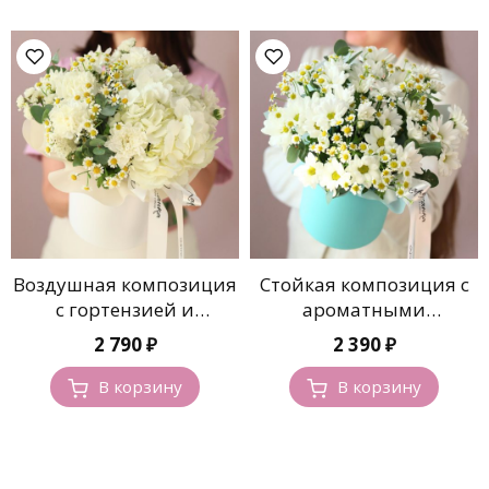
Воздушная композиция
Стойкая композиция с
с гортензией и
ароматными
ромашками
ромашками
2 790
₽
2 390
₽
В корзину
В корзину