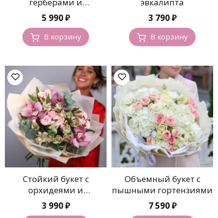
герберами и
эвкалипта
гипсофилой
5 990
₽
3 790
₽
В корзину
В корзину
Стойкий букет с
Объемный букет с
орхидеями и
пышными гортензиями
альстромерией
3 990
₽
7 590
₽