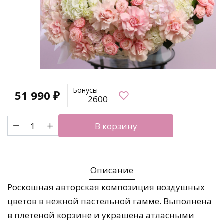
Бонусы
51 990
₽
2600
Количество
В корзину
товара
Великолепная
корзина
цветов
Описание
"Нежное
прикосновение"
Роскошная авторская композиция воздушных
цветов в нежной пастельной гамме. Выполнена
в плетеной корзине и украшена атласными