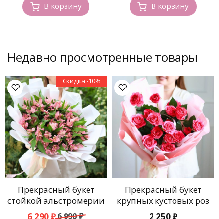
В корзину
В корзину
Недавно просмотренные товары
Скидка -10%
Прекрасный букет
Прекрасный букет
стойкой альстромерии
крупных кустовых роз
Первоначальная
Текущая
6 290
₽
6 990
₽
2 250
₽