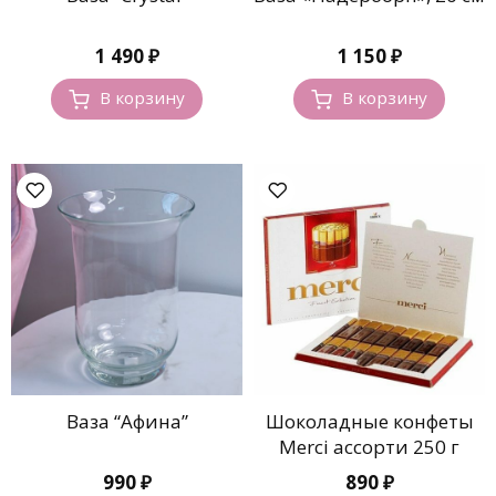
1 490
₽
1 150
₽
В корзину
В корзину
Ваза “Афина”
Шоколадные конфеты
Merci ассорти 250 г
990
₽
890
₽