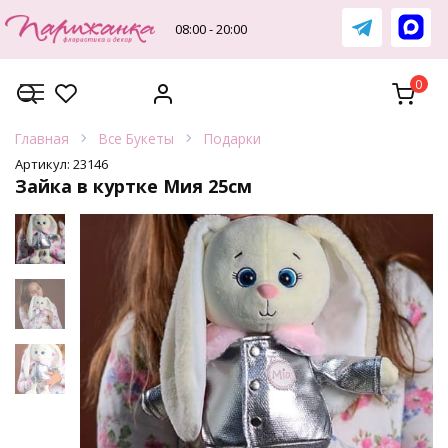
Перейти
к
08:00 - 20:00
содержанию
0
Главная
Все Букеты
Подарки
Артикул:
23146
Зайка в куртке Мия 25см