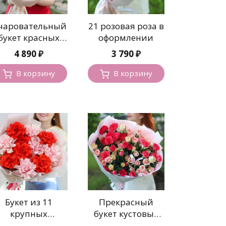
чаровательный
21 розовая роза в
букет красных
оформлении
розочек
4 890
₽
3 790
₽
В корзину
В корзину
Букет из 11
Прекрасный
крупных
букет кустовых
ранцузских роз
роз в