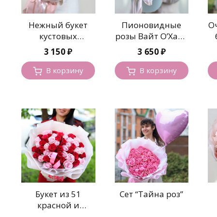
Нежный букет
Пионовидные
О
кустовых
розы Вайт О’Хара
пионовидных
в шляпной
3 150
₽
3 650
₽
роз
коробке
В корзину
В корзину
Букет из 51
Сет “Тайна роз”
красной и
розовой розы
ф