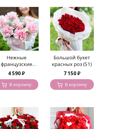
Нежные
Большой букет
французские
красных роз (51)
озы в шляпной
4 590
₽
7 150
₽
коробке
В корзину
В корзину