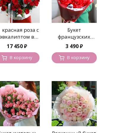
1 красная роза с
Букет
эвкалиптом в
французских
корзине
алых роз
17 450
₽
3 490
₽
В корзину
В корзину