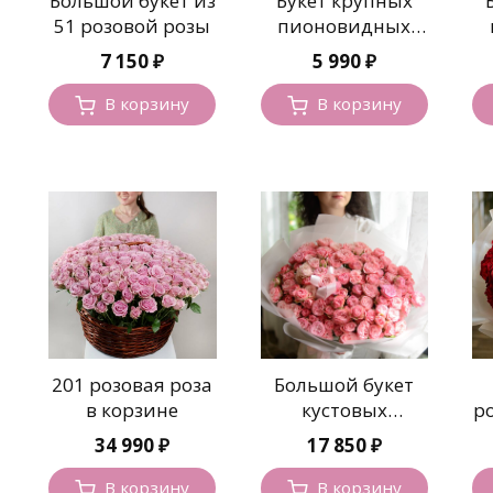
Большой букет из
Букет крупных
51 розовой розы
пионовидных
роз в
7 150
₽
5 990
₽
оформлении
В корзину
В корзину
201 розовая роза
Большой букет
в корзине
кустовых
р
пионовидных
ф
34 990
₽
17 850
₽
роз
В корзину
В корзину