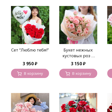
Сет “Люблю тебя!”
Букет нежных
кустовых роз в
оформлении
р
3 950
₽
3 150
₽
В корзину
В корзину