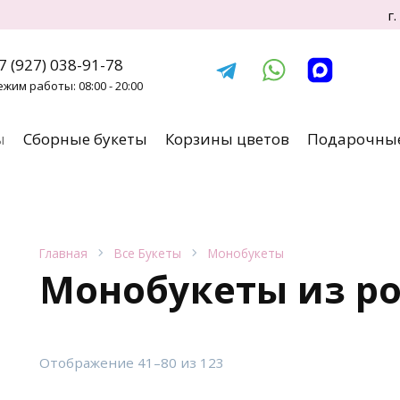
г
7 (927) 038-91-78
ежим работы: 08:00 - 20:00
ы
Сборные букеты
Корзины цветов
Подарочные
Главная
Все Букеты
Монобукеты
Монобукеты из р
Сортировка:
Отображение 41–80 из 123
по
популярности