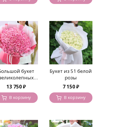
Большой букет
Букет из 51 белой
великолепных
розы
розовых роз
13 750
₽
7 150
₽
В корзину
В корзину