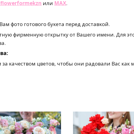
e/flowerformekzn
или
MAX
.
ам фото готового букета перед доставкой.
ную фирменную открытку от Вашего имени. Для это
за.
ва:
за качеством цветов, чтобы они радовали Вас как 