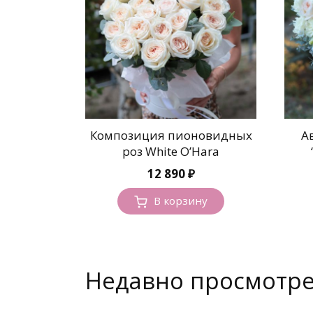
Композиция пионовидных
А
роз White O’Hara
12 890
₽
В корзину
Недавно просмотр