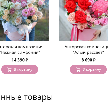
вторская композиция
Авторская композиц
“Нежная симфония”
“Алый рассвет”
14 390
₽
8 690
₽
В корзину
В корзину
енные товары