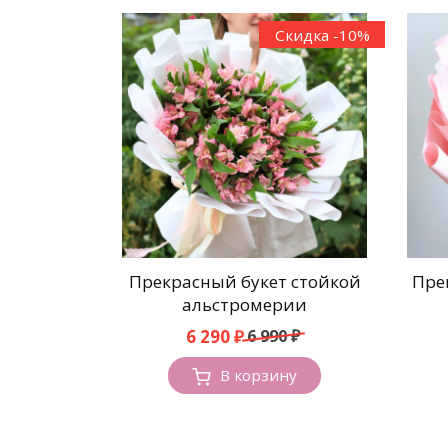
Скидка -10%
Прекрасный букет стойкой
Пре
альстромерии
Первоначальная
Текущая
6 290
₽
6 990
₽
цена
цена:
составляла
6
В корзину
6
290 ₽.
990 ₽.