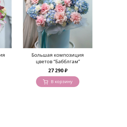
ия
Большая композиция
цветов “Бабблгам”
27 290
₽
В корзину