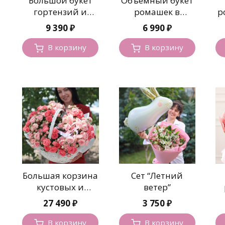
Большой букет
Объемный букет
гортензий и
ромашек в
р
эвкалипта
оформлении
9 390
₽
6 990
₽
В корзину
В корзину
Большая корзина
Сет “Летний
кустовых и
ветер”
пионовидных
27 490
₽
3 750
₽
роз
В корзину
В корзину