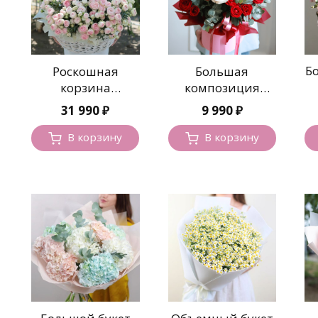
Б
Роскошная
Большая
корзина
композиция
ф
пионовидных
премиальных
31 990
₽
9 990
₽
роз
роз
В корзину
В корзину