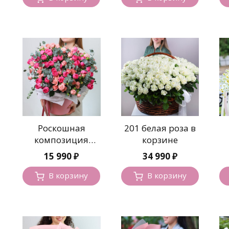
Роскошная
201 белая роза в
композиция
корзине
пионовидных
15 990
₽
34 990
₽
роз
В корзину
В корзину