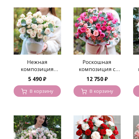
Нежная
Роскошная
композиция
композиция с
кустовых роз
крупными
р
5 490
₽
12 750
₽
пионовидными
розами
В корзину
В корзину