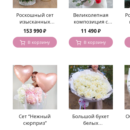
Роскошный сет
Великолепная
Р
изысканных
композиция с
красных роз
крупными
153 990
₽
11 490
₽
розами
В корзину
В корзину
Сет “Нежный
Большой букет
О
сюрприз”
белых
французских роз