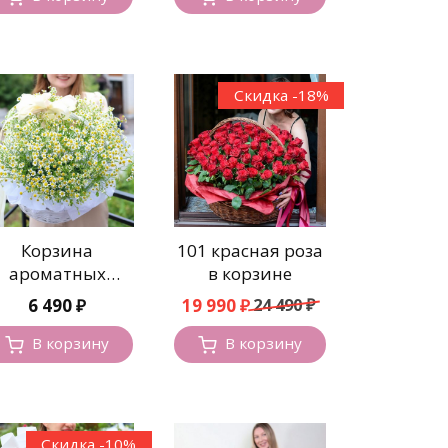
Скидка -18%
Корзина
101 красная роза
ароматных
в корзине
ромашек
Первоначальная
Текущая
6 490
₽
19 990
₽
24 490
₽
цена
цена:
составляла
19
В корзину
В корзину
24
990 ₽.
490 ₽.
Скидка -10%