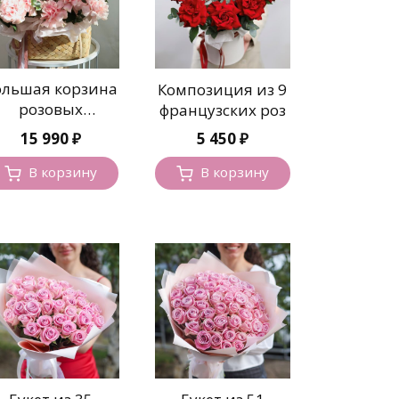
ольшая корзина
Композиция из 9
розовых
французских роз
ранцузских роз
15 990
₽
5 450
₽
В корзину
В корзину