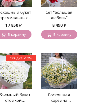
оскошный букет
Сет “Большая
премиальных
любовь”
кустовых роз
17 850
₽
8 490
₽
В корзину
В корзину
Скидка -12%
бъемный букет
Роскошная
стойкой
корзина
хризантемы
ароматных