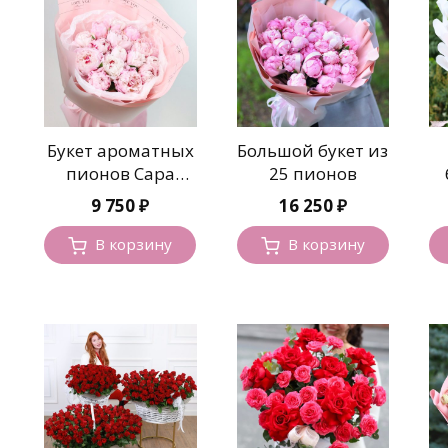
Букет ароматных
Большой букет из
пионов Сара
25 пионов
Бернар
9 750
₽
16 250
₽
В корзину
В корзину