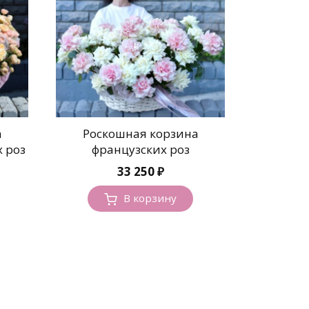
а
Роскошная корзина
 роз
французских роз
33 250
₽
В корзину