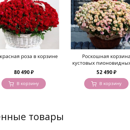
 красная роза в корзине
Роскошная корзин
кустовых пионовидных
80 490
₽
52 490
₽
В корзину
В корзину
енные товары