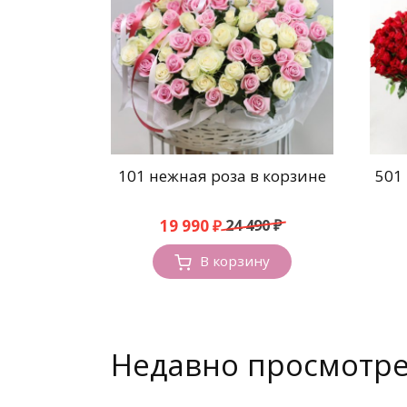
101 нежная роза в корзине
501
Первоначальная
Текущая
19 990
₽
24 490
₽
цена
цена:
составляла
19
В корзину
24
990 ₽.
490 ₽.
Недавно просмотр