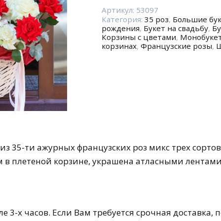
Большая
корзина
Артикул:
53097
Категория:
35 роз
,
Большие бу
крупных
рождения
,
Букет на свадьбу
,
Бу
французских
Корзины с цветами
,
Монобукет
роз
корзинах
,
Французские розы
,
Ш
из 35-ти ажурных французских роз микс трех сорто
 в плетеной корзине, украшена атласными лентами
е 3-х часов. Если Вам требуется срочная доставка, 