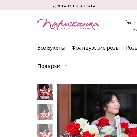
Перейти
Доставка и оплата
к
содержанию
+
Р
Все Букеты
Французские розы
Роз
Подарки