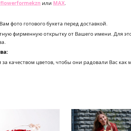
e/flowerformekzn
или
MAX
.
ам фото готового букета перед доставкой.
ную фирменную открытку от Вашего имени. Для это
за.
ва:
за качеством цветов, чтобы они радовали Вас как 