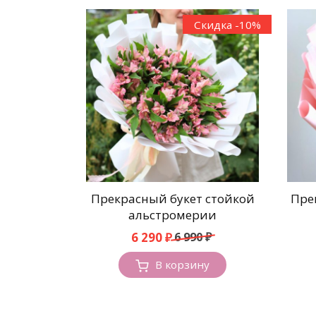
Скидка -10%
Прекрасный букет стойкой
Пре
альстромерии
Первоначальная
Текущая
6 290
₽
6 990
₽
цена
цена:
составляла
6
В корзину
6
290 ₽.
990 ₽.