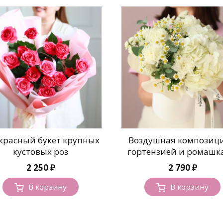
красный букет крупных
Воздушная композици
кустовых роз
гортензией и ромашк
2 250
₽
2 790
₽
В корзину
В корзину