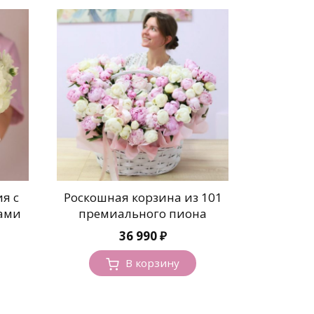
я с
Роскошная корзина из 101
ами
премиального пиона
36 990
₽
В корзину