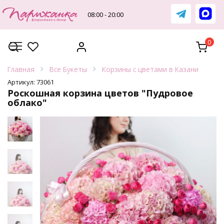
Перейти
к
08:00 - 20:00
содержанию
0
Главная
Все Букеты
Корзины с цветами в Казани
Артикул:
73061
Роскошная корзина цветов "Пудровое
облако"