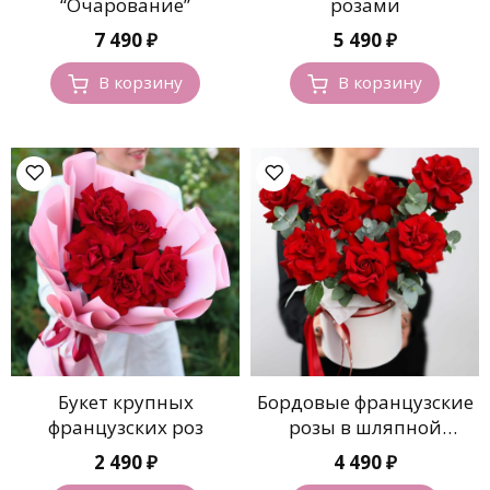
“Очарование”
розами
7 490
₽
5 490
₽
В корзину
В корзину
Букет крупных
Бордовые французские
французских роз
розы в шляпной
коробке
2 490
₽
4 490
₽