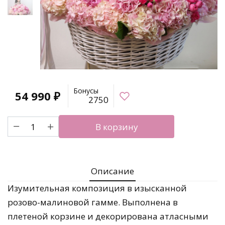
Бонусы
54 990
₽
2750
Количество
В корзину
товара
Роскошная
корзина
цветов
Описание
"Пудровое
облако"
Изумительная композиция в изысканной
розово-малиновой гамме. Выполнена в
плетеной корзине и декорирована атласными