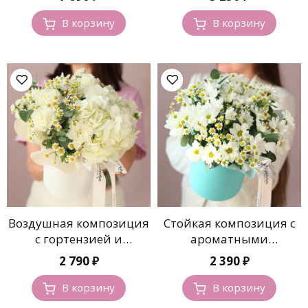
В корзину
В корзину
Воздушная композиция
Стойкая композиция с
с гортензией и
ароматными
ромашками
ромашками
2 790
₽
2 390
₽
В корзину
В корзину