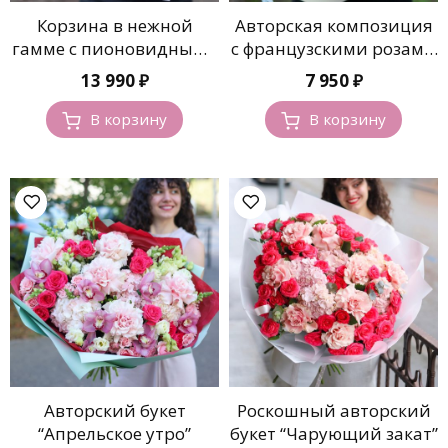
Корзина в нежной
Авторская композиция
гамме с пионовидными
с французскими розами
розами
и эустомой
13 990
₽
7 950
₽
В корзину
В корзину
Авторский букет
Роскошный авторский
“Апрельское утро”
букет “Чарующий закат”