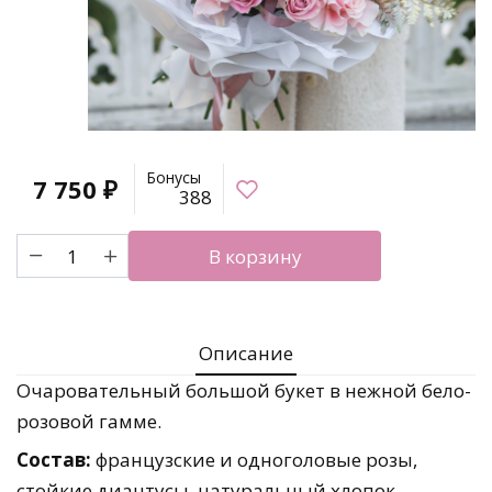
Бонусы
7 750
₽
388
Количество
В корзину
товара
Авторский
букет
"Кружева
Описание
лепестков"
Очаровательный большой букет в нежной бело-
розовой гамме.
Состав:
французские и одноголовые розы,
стойкие диантусы, натуральный хлопок,