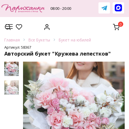
Перейти
к
08:00 - 20:00
содержанию
0
Главная
Все Букеты
Букет на юбилей
Артикул:
58367
Авторский букет "Кружева лепестков"