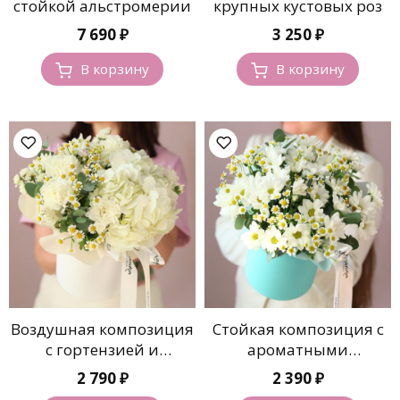
стойкой альстромерии
крупных кустовых роз
7 690
₽
3 250
₽
В корзину
В корзину
Воздушная композиция
Стойкая композиция с
с гортензией и
ароматными
ромашками
ромашками
2 790
₽
2 390
₽