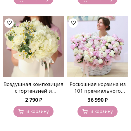
6
290 ₽.
990 ₽.
Воздушная композиция
Роскошная корзина из
с гортензией и
101 премиального
ромашками
пиона
2 790
₽
36 990
₽
В корзину
В корзину