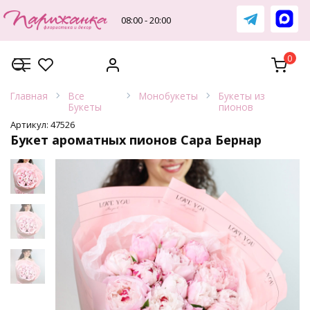
Перейти
к
08:00 - 20:00
содержанию
0
Главная
Все
Монобукеты
Букеты из
Букеты
пионов
Артикул:
47526
Букет ароматных пионов Сара Бернар