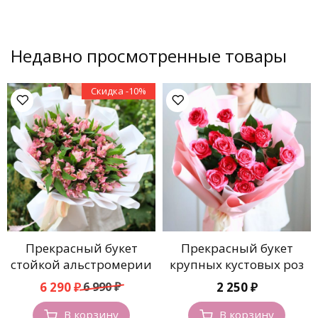
Недавно просмотренные товары
Скидка -10%
Прекрасный букет
Прекрасный букет
стойкой альстромерии
крупных кустовых роз
Первоначальная
Текущая
6 290
₽
6 990
₽
2 250
₽
цена
цена:
составляла
6
В корзину
В корзину