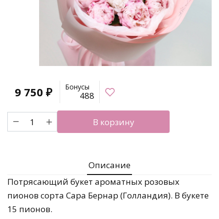
Бонусы
9 750
₽
488
Количество
В корзину
товара
Букет
ароматных
пионов
Описание
Сара
Бернар
Потрясающий букет ароматных розовых
пионов сорта Сара Бернар (Голландия). В букете
15 пионов.