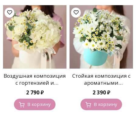
Воздушная композиция
Стойкая композиция с
с гортензией и
ароматными
ромашками
ромашками
2 790
₽
2 390
₽
В корзину
В корзину