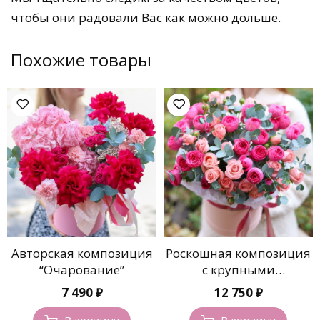
чтобы они радовали Вас как можно дольше.
Похожие товары
Авторская композиция
Роскошная композиция
“Очарование”
с крупными
пионовидными розами
7 490
₽
12 750
₽
В корзину
В корзину