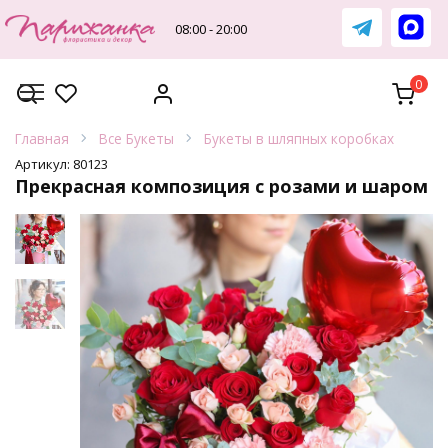
Перейти
к
08:00 - 20:00
содержанию
0
Главная
Все Букеты
Букеты в шляпных коробках
Артикул:
80123
Прекрасная композиция с розами и шаром