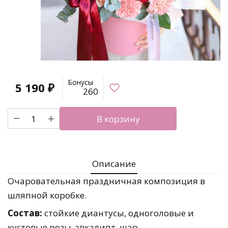
Бонусы
5 190
₽
260
Количество
В корзину
товара
Прекрасная
композиция
с
Описание
розами
и
Очаровательная праздничная композиция в
шаром
шляпной коробке.
Состав:
стойкие диантусы, одноголовые и
кустовые розы, эвкалипт, шар.